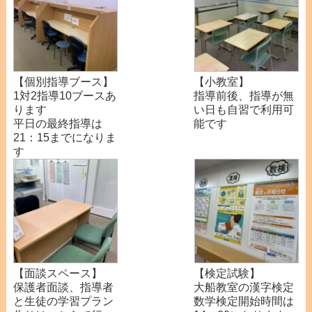
【個別指導ブース】
【小教室】
1対2指導10ブースあ
指導前後、指導が無
ります
い日も自習で利用可
平日の最終指導は
能です
21：15までになりま
す
【面談スペース】
【検定試験】
保護者面談、指導者
大船教室の漢字検定
と生徒の学習プラン
数学検定開始時間は