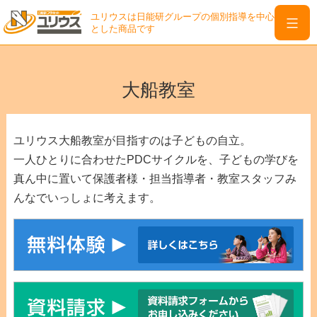
ユリウスは日能研グループの個別指導を中心
とした商品です
ユ
リ
Skip
ウ
to
大船教室
ス
content
は
日
ユリウス大船教室が目指すのは子どもの自立。
能
一人ひとりに合わせたPDCサイクルを、子どもの学びを
研
真ん中に置いて保護者様・担当指導者・教室スタッフみ
グ
んなでいっしょに考えます。
ル
ー
プ
の
個
別