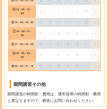
④ 13：15～14：25
－
－
－
－
－
〇
－
⑤ 14：30～15：
－
－
－
－
－
〇
－
40
⑥ 15：45～16：55
－
－
－
－
－
〇
－
⑦ 16：20～17：
〇
－
〇
〇
〇
－
－
30
⑧ 17：35～18：45
〇
－
〇
〇
〇
－
－
⑨ 18：50～20：
〇
－
〇
〇
〇
－
－
00
⑩ 20：05～21：15
〇
－
〇
〇
〇
－
－
期間講習その他
期間講習の時間割・費用は、通常指導の時間割・費用
と異なりますので、教室にお問い合わせください。