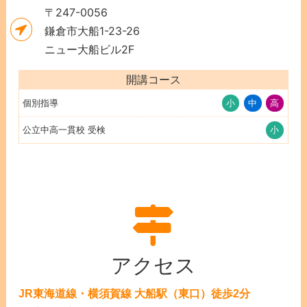
〒247-0056
鎌倉市大船1-23-26
ニュー大船ビル2F
開講コース
個別指導
小
中
高
公立中高一貫校 受検
小
アクセス
JR東海道線・横須賀線 大船駅（東口）徒歩2分