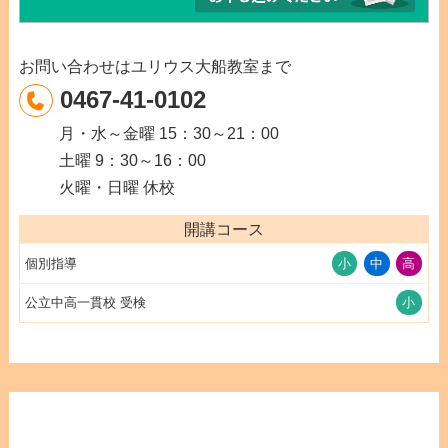
指
導
を
お問い合わせはユリウス大船教室まで
中
0467-41-0102
心
月・水～金曜 15：30～21：00
と
土曜 9：30～16：00
し
火曜・日曜 休校
た
商
開講コース
品
個別指導
小
中
高
で
す
公立中高一貫校 受検
小