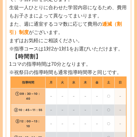
生徒一人ひとりに合わせた学習内容になるため、費用
もお子さまによって異なってまいります。
また、週に通室するコマ数に応じて費用の
逓減（割
引）制度
がございます。
まずはお気軽にご相談ください。
※指導コースは1対2か1対1をお選びいただけます。
【時間割】
1コマの指導時間は70分となります。
※祝祭日の指導時間も通常指導時間帯と同じです。
指導時間
月
火
水
木
金
土
日
① 09：30～10：
－
－
－
－
－
〇
－
40
② 10：45～11：55
－
－
－
－
－
〇
－
③ 12：00～13：
－
－
－
－
－
〇
－
10