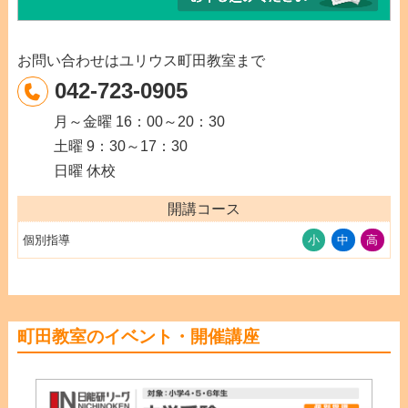
指
導
を
お問い合わせはユリウス町田教室まで
中
042-723-0905
心
月～金曜 16：00～20：30
と
土曜 9：30～17：30
し
日曜 休校
た
商
開講コース
品
個別指導
小
中
高
で
す
町田教室のイベント・開催講座