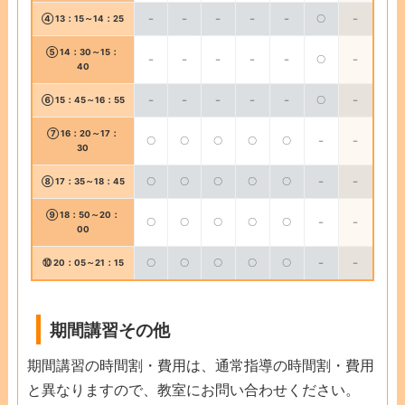
④ 13：15～14：25
－
－
－
－
－
〇
－
⑤ 14：30～15：
－
－
－
－
－
〇
－
40
⑥ 15：45～16：55
－
－
－
－
－
〇
－
⑦ 16：20～17：
〇
〇
〇
〇
〇
－
－
30
⑧ 17：35～18：45
〇
〇
〇
〇
〇
－
－
⑨ 18：50～20：
〇
〇
〇
〇
〇
－
－
00
⑩ 20：05～21：15
〇
〇
〇
〇
〇
－
－
期間講習その他
期間講習の時間割・費用は、通常指導の時間割・費用
と異なりますので、教室にお問い合わせください。