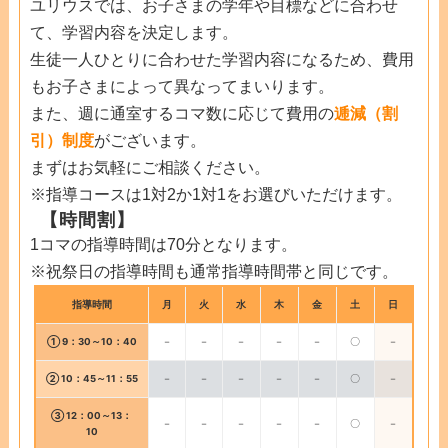
ユリウスでは、お子さまの学年や目標などに合わせ
て、学習内容を決定します。
生徒一人ひとりに合わせた学習内容になるため、費用
もお子さまによって異なってまいります。
また、週に通室するコマ数に応じて費用の
逓減（割
引）制度
がございます。
まずはお気軽にご相談ください。
※指導コースは1対2か1対1をお選びいただけます。
【時間割】
1コマの指導時間は70分となります。
※祝祭日の指導時間も通常指導時間帯と同じです。
指導時間
月
火
水
木
金
土
日
① 9：30～10：40
－
－
－
－
－
〇
－
② 10：45～11：55
－
－
－
－
－
〇
－
③ 12：00～13：
－
－
－
－
－
〇
－
10