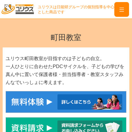
ユリウスは日能研グループの個別指導を中心
とした商品です
ユ
リ
Skip
ウ
to
町田教室
ス
content
は
日
ユリウス町田教室が目指すのは子どもの自立。
能
一人ひとりに合わせたPDCサイクルを、子どもの学びを
研
真ん中に置いて保護者様・担当指導者・教室スタッフみ
グ
んなでいっしょに考えます。
ル
ー
プ
の
個
別